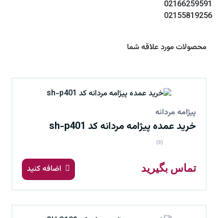
02166259591
02155819256
محصولات مورد علاقه شما
پیژامه مردانه
خرید عمده پیژامه مردانه کد sh-p401
(0)
تماس بگیرید
اضافه کنید