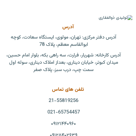
آدرس
آدرس دفتر مرکزی: تهران، مولوی، ایستگاه سعادت، کوچه
ابوالقاسم معظم، پلاک 78
آدرس کارخانه: شهریار، فرارت، سه راهی بکه، بلوار امام حسین،
میدان کبوتر، خیابان دیناری، بعداز املاک دیناری، سوله اول
سمت چپ، درب سبز، پلاک صفر
تلفن های تماس
21-55819256‏
021-65754457
۰۹۱۲۱۴۴۰۹۶۰
۰۹۱۲۵۴۰۲۶۳۹